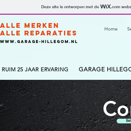
Deze site is ontworpen met de
.com
websi
ALLE MERKEN
Home
S
alle reparaties
www.garage-hillegom.nl
GARAGE HILLEG
RUIM 25 JAAR ERVARING
Co
Bel