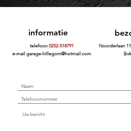
informatie
bez
telefoon
0252-518791
Noorderlaan 11
e-mail
garage-hillegom@hotmail.com
(kv